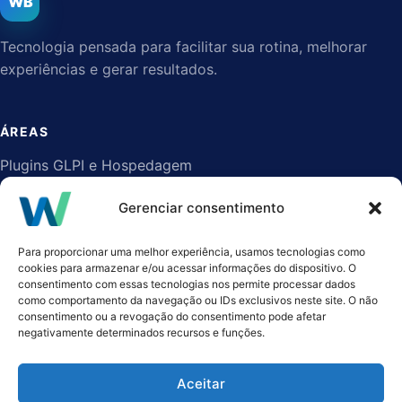
WB
Tecnologia pensada para facilitar sua rotina, melhorar
experiências e gerar resultados.
ÁREAS
Plugins GLPI e Hospedagem
Viver Today
Gerenciar consentimento
NPSense IQ
Cooleroke
Para proporcionar uma melhor experiência, usamos tecnologias como
cookies para armazenar e/ou acessar informações do dispositivo. O
consentimento com essas tecnologias nos permite processar dados
como comportamento da navegação ou IDs exclusivos neste site. O não
ACESSO
consentimento ou a revogação do consentimento pode afetar
negativamente determinados recursos e funções.
Área de clientes
WB Store
Aceitar
Todos os produtos